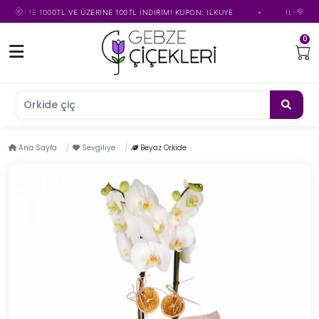
•
ETTE 1000TL VE ÜZERİNE 100TL İNDİRİM! KUPON: ILKUYE
İLK ÜYELİĞE 
0
Orkide çiçeği
Ana Sayfa
Sevgiliye
Beyaz Orkide