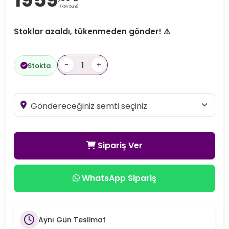
(KDV Dahil)
Stoklar azaldı, tükenmeden gönder! ⚠️
-
+
Stokta
Sipariş Ver
WhatsApp Sipariş
Aynı Gün Teslimat