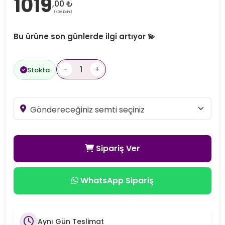
1019
,00 ₺
(KDV Dahil)
Bu ürüne son günlerde ilgi artıyor 💫
-
+
Stokta
Sipariş Ver
WhatsApp Sipariş
Aynı Gün Teslimat