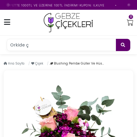
•
SEPETTE 1000TL VE ÜZERİNE 100TL İNDİRİM! KUPON: ILKUYE
İLK ÜYELİ
0
Orkide çiçe
Ana Sayfa
Çiçek
Blushing Pembe Güller Ve Hüsnuyusuflar