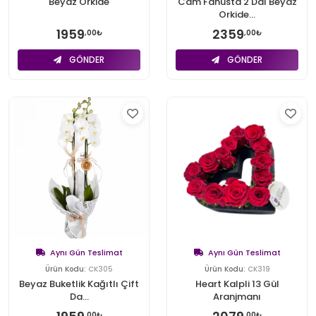
Beyaz Orkide
Cam Fanusta 2 Dal Beyaz
Orkide...
1959
2359
,00₺
,00₺
GÖNDER
GÖNDER
Aynı Gün Teslimat
Aynı Gün Teslimat
Ürün Kodu:
CK305
Ürün Kodu:
CK319
Beyaz Buketlik Kağıtlı Çift
Heart Kalpli 13 Gül
Da...
Aranjmanı
,00₺
,00₺