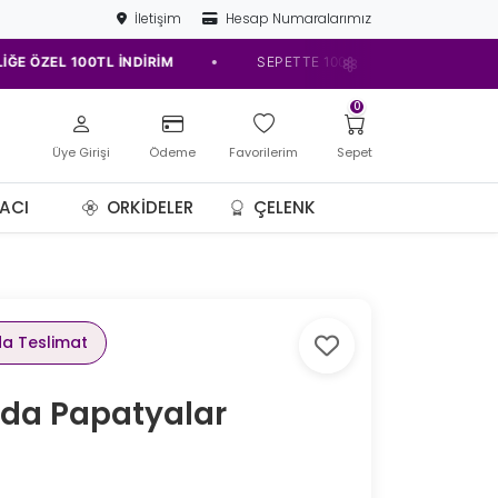
İletişim
Hesap Numaralarımız
•
ZEL 100TL İNDİRİM
SEPETTE 1000TL VE ÜZERİNE 100TL İNDİR
0
Üye Girişi
Ödeme
Favorilerim
Sepet
ACI
ORKIDELER
ÇELENK
da Teslimat
da Papatyalar