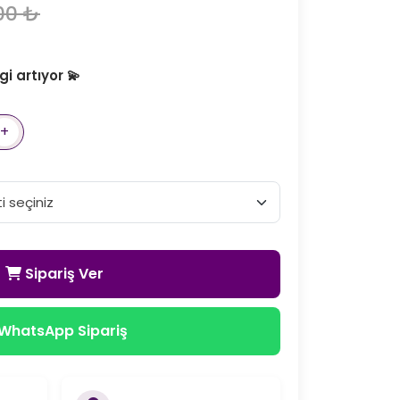
00 ₺
i artıyor 💫
+
Sipariş Ver
WhatsApp Sipariş