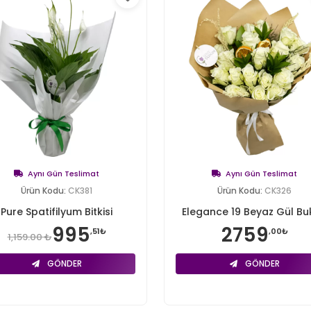
Aynı Gün Teslimat
Aynı Gün Teslimat
Ürün Kodu:
CK381
Ürün Kodu:
CK326
Pure Spatifilyum Bitkisi
Elegance 19 Beyaz Gül Bu
995
2759
,51₺
,00₺
1,159.00 ₺
GÖNDER
GÖNDER