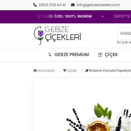
0850 308 44 41
info@gebzecicekleri.com
•
•
İLK ÜYELİĞE ÖZEL 100TL İNDİRİM
SEPETTE 1000TL
Orki
En çok 
GEBZE PREMIUM
ÇIÇEK
Ana Sayfa
Çiçek
Brownie Vazoda Papatyal