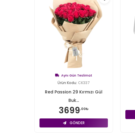
Aynı Gün Teslimat
Ürün Kodu:
CK337
Red Passion 29 Kırmızı Gül
Buk...
3699
,00₺
GÖNDER