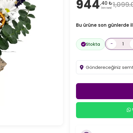
944
,40 ₺
1,099.
(KDV Dahil)
Bu ürüne son günlerde ilg
-
Stokta