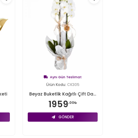
Aynı Gün Teslimat
Ürün Kodu:
CK305
keti
Beyaz Buketlik Kağıtlı Çift Da...
1959
,00₺
GÖNDER