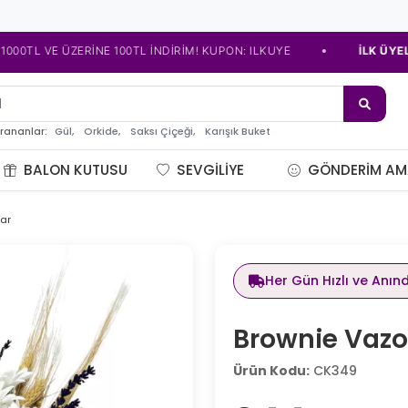
•
 VE ÜZERİNE 100TL İNDİRİM! KUPON: ILKUYE
İLK ÜYELİĞE Ö
de çiçe
Gül,
Orkide,
Saksı Çiçeği,
Karışık Buket
arananlar:
BALON KUTUSU
SEVGILIYE
GÖNDERIM AM
ar
Her Gün Hızlı ve Anın
Brownie Vazo
Ürün Kodu:
CK349