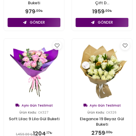
Buketi
Çift D...
979
1959
,00₺
,00₺
GÖNDER
GÖNDER
Aynı Gün Teslimat
Aynı Gün Teslimat
Ürün Kodu:
CK327
Ürün Kodu:
CK326
Soft Lilac 9 Lila Gül Buketi
Elegance 19 Beyaz Gül
Buketi
2759
1204
,00₺
,17₺
1,459.00 ₺