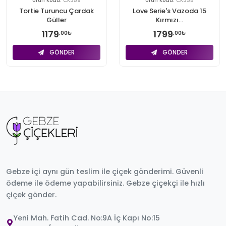
Ürün Kodu:
CK359
Ürün Kodu:
CK335
Tortie Turuncu Çardak
Love Serie's Vazoda 15
Güller
Kırmızı...
1179
1799
,00₺
,00₺
GÖNDER
GÖNDER
Gebze içi aynı gün teslim ile çiçek gönderimi. Güvenli
ödeme ile ödeme yapabilirsiniz. Gebze çiçekçi ile hızlı
çiçek gönder.
Yeni Mah. Fatih Cad. No:9A İç Kapı No:15