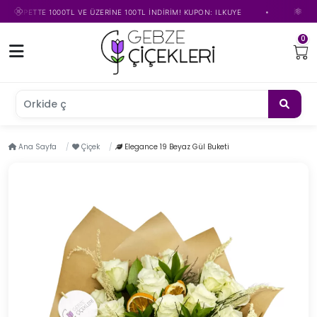
•
SEPETTE 1000TL VE ÜZERİNE 100TL İNDİRİM! KUPON: ILKUYE
İLK ÜYELİ
0
Orkide çiçe
Ana Sayfa
Çiçek
Elegance 19 Beyaz Gül Buketi