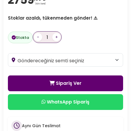
(KDV Dahil)
Stoklar azaldı, tükenmeden gönder! ⚠️
-
+
Stokta
Sipariş Ver
WhatsApp Sipariş
Aynı Gün Teslimat